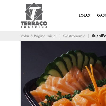
LOJAS
GAS
Volar à Página Inicial
|
Gastronomia
|
SushiF