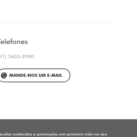
Telefones
61) 3403-2900
MANDE-NOS UM E-MAIL
eceba conteúdos e promoções em primeira mão no seu