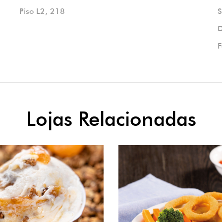
Piso L2, 218
S
D
F
Lojas Relacionadas