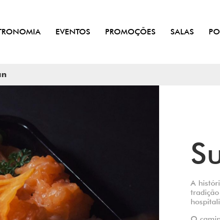
TRONOMIA
EVENTOS
PROMOÇÕES
SALAS
PO
an
S
A histó
tradição
hospital
O caminh