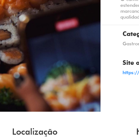
estenden
marcand
qualida
Cate
Gastro
Site 
https:/
Localização