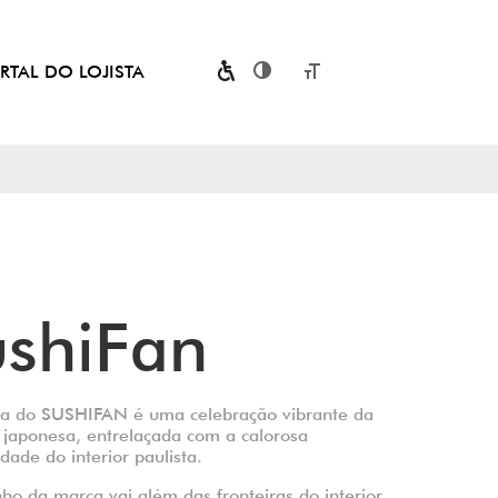
RTAL DO LOJISTA
Toggle High Contrast
Toggle Font size
ushiFan
ria do SUSHIFAN é uma celebração vibrante da
 japonesa, entrelaçada com a calorosa
idade do interior paulista.
o da marca vai além das fronteiras do interior,