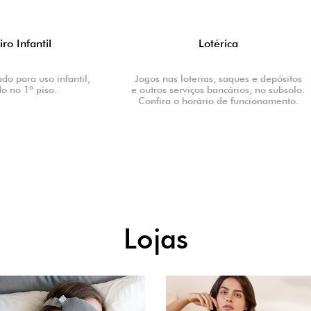
Lotérica
Sapataria
as loterias, saques e depósitos
Para a sua comodidade, temos
 serviços bancários, no subsolo.
Chique Sapataria, no Subsolo.
a o horário de funcionamento.
o horário de funcionamen
Lojas