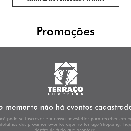
Promoções
o momento não há eventos cadastrado
cê pode se inscrever em nossa newsletter para receber em p
etalhes dos próximos eventos aqui no Terraço Shopping. Fiq
dentro de tudo que acontece.