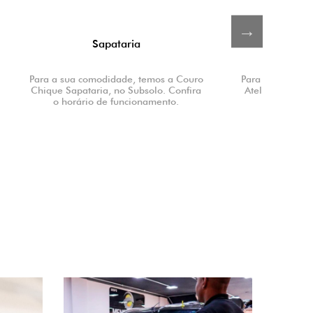
Ateliê de Costura
 a Couro
Para a sua comodidade, temos a Rizzo
Para a
 Confira
Ateliê, no Subsolo. Confira o horário
Adnet
to.
de funcionamento.
Oct