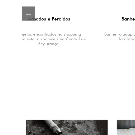
Banheiro Infantil
pping
Banheiro adaptado para uso infantil,
Jogos n
tral de
localizado no 1º piso.
e outros
Confir