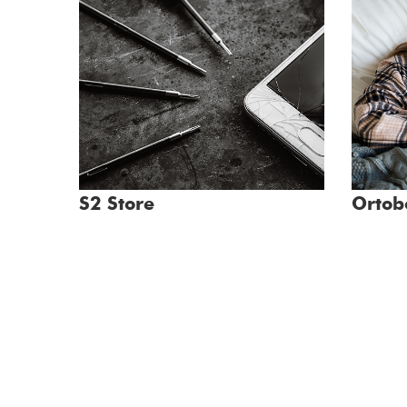
S2 Store
Orto