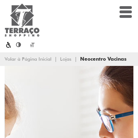
Toggle High Contrast
Toggle Font size
Volar à Página Inicial
|
Lojas
|
Neocentro Vacinas