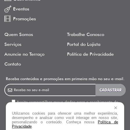
Eventos
Promoções
Quem Somos
Trabalhe Conosco
Serviços
Portal do Lojista
Anuncie no Terraço
Política de Privacidade
Contato
Receba conteúdos e promoções em primeira mão no seu e-mail.
Aceito compartilhar meus dados para o recebimento de
newsletter, informativos e outras ações de marketing do Terraço
Utilizamos cookies para oferecer uma melhor experiência,
Shopping.
desempenho e analisar como você interage em nosso site,
personalizando o conteúdo. Conheça nossa
Política de
Privacidade
.
Siga o
Terraço Shopping