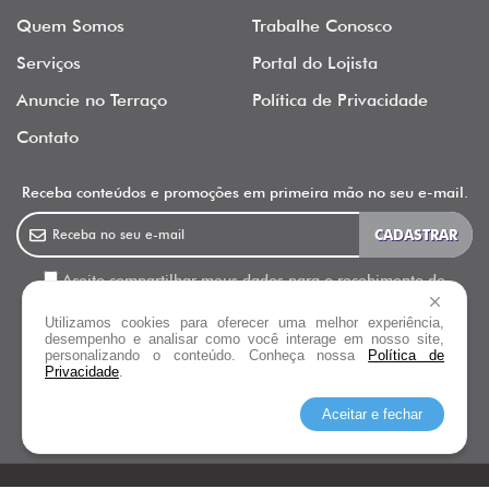
Quem Somos
Trabalhe Conosco
Serviços
Portal do Lojista
Anuncie no Terraço
Política de Privacidade
Contato
Receba conteúdos e promoções em primeira mão no seu e-mail.
Aceito compartilhar meus dados para o recebimento de
newsletter, informativos e outras ações de marketing do Terraço
Utilizamos cookies para oferecer uma melhor experiência,
Shopping.
desempenho e analisar como você interage em nosso site,
personalizando o conteúdo. Conheça nossa
Política de
Privacidade
.
Siga o
Terraço Shopping
Aceitar e fechar