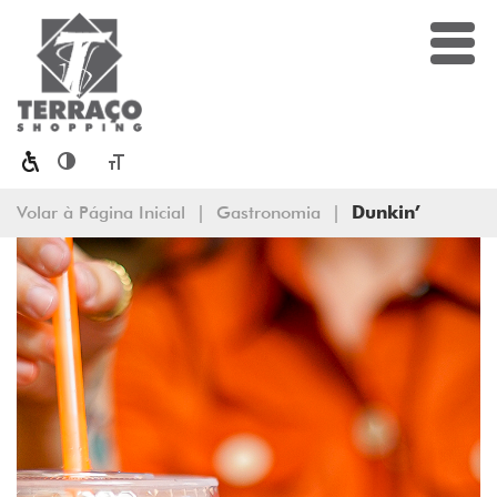
Toggle High Contrast
Toggle Font size
Volar à Página Inicial
|
Gastronomia
|
Dunkin’