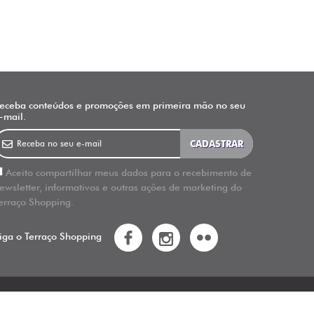
eceba conteúdos e promoções em primeira mão no seu
-mail.
Aceito compartilhar meus dados para o recebimento de
ewsletter, informativos e outras ações de marketing do
erraço Shopping.
iga o
Terraço Shopping