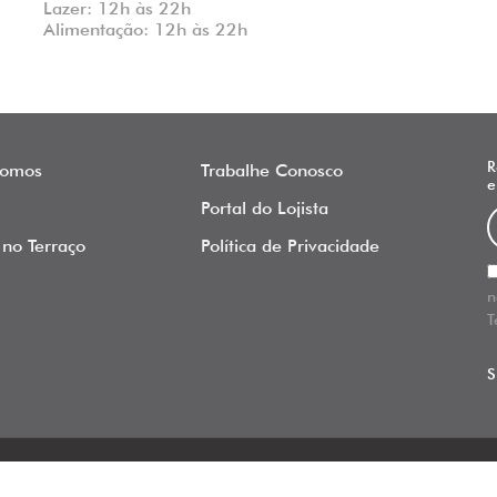
Lazer: 12h às 22h
Alimentação: 12h às 22h
R
omos
Trabalhe Conosco
e
Portal do Lojista
 no Terraço
Política de Privacidade
n
T
S