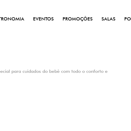
TRONOMIA
EVENTOS
PROMOÇÕES
SALAS
PO
ecial para cuidados do bebê com todo o conforto e