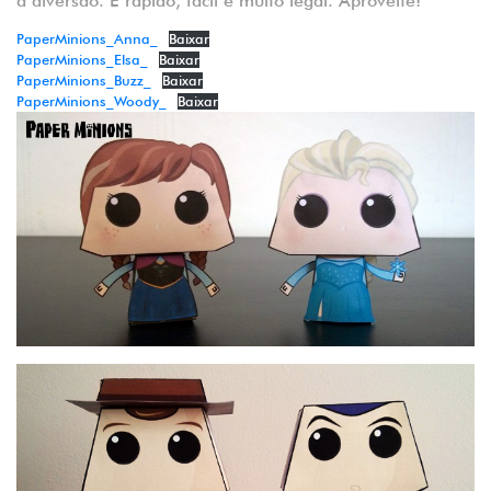
a diversão. É rápido, fácil e muito legal. Aproveite!
PaperMinions_Anna_
Baixar
PaperMinions_Elsa_
Baixar
PaperMinions_Buzz_
Baixar
PaperMinions_Woody_
Baixar