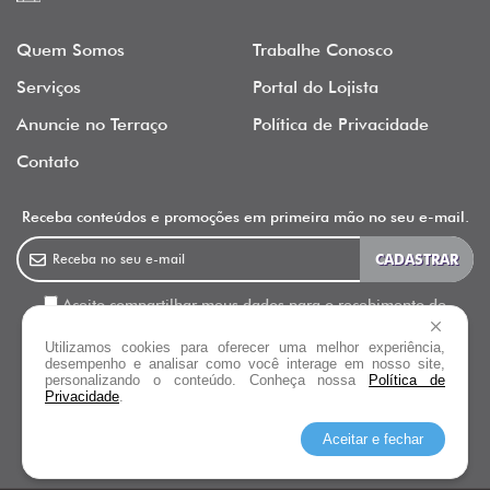
Quem Somos
Trabalhe Conosco
Serviços
Portal do Lojista
Anuncie no Terraço
Política de Privacidade
Contato
Receba conteúdos e promoções em primeira mão no seu e-mail.
Aceito compartilhar meus dados para o recebimento de
newsletter, informativos e outras ações de marketing do Terraço
Utilizamos cookies para oferecer uma melhor experiência,
Shopping.
desempenho e analisar como você interage em nosso site,
personalizando o conteúdo. Conheça nossa
Política de
Privacidade
.
Siga o
Terraço Shopping
Aceitar e fechar