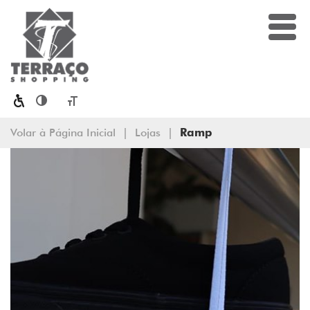
Toggle High Contrast
Toggle Font size
Volar à Página Inicial
|
Lojas
|
Ramp