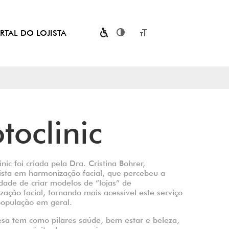
RTAL DO LOJISTA
Toggle High Contrast
Toggle Font size
toclinic
inic foi criada pela Dra. Cristina Bohrer,
lista em harmonização facial, que percebeu a
idade de criar modelos de “lojas” de
ação facial, tornando mais acessível este serviço
população em geral.
sa tem como pilares saúde, bem estar e beleza,