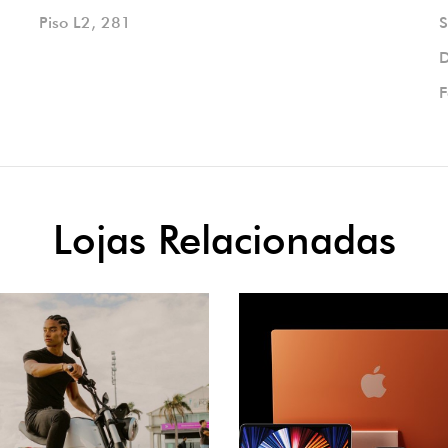
Piso L2, 281
S
D
F
Lojas Relacionadas