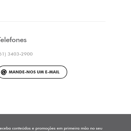
Telefones
61) 3403-2900
MANDE-NOS UM E-MAIL
eceba conteúdos e promoções em primeira mão no seu