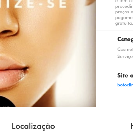
e tem c
procedi
preços 
pagamen
gratuita
Cate
Cosmét
Serviço
Site 
botocli
Localização