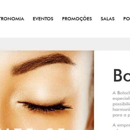
TRONOMIA
EVENTOS
PROMOÇÕES
SALAS
PO
Bo
A Botocl
especia
possibil
harmoniz
para a 
A empre