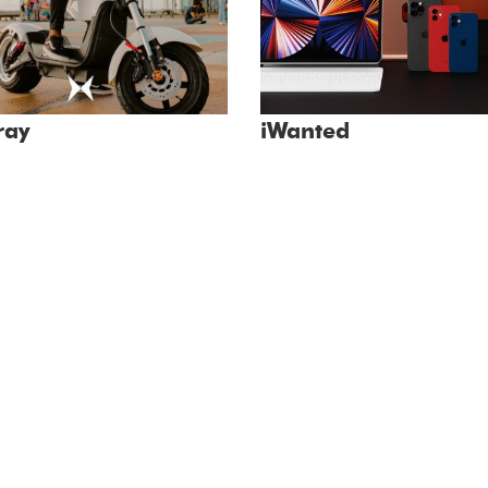
ray
iWanted