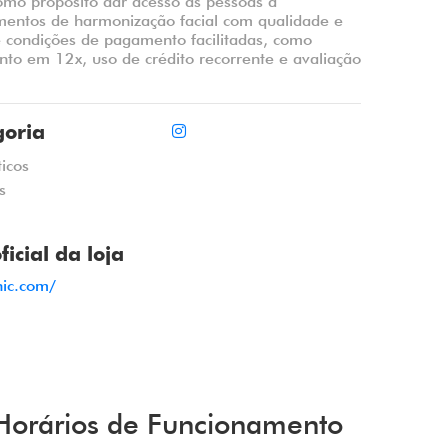
omo propósito dar acesso às pessoas a
mentos de harmonização facial com qualidade e
e condições de pagamento facilitadas, como
to em 12x, uso de crédito recorrente e avaliação
.
goria
icos
s
oficial da loja
nic.com/
Horários de Funcionamento