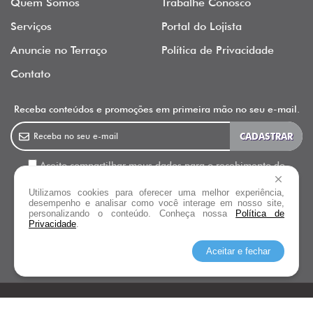
Quem Somos
Trabalhe Conosco
Serviços
Portal do Lojista
Anuncie no Terraço
Política de Privacidade
Contato
Receba conteúdos e promoções em primeira mão no seu e-mail.
Aceito compartilhar meus dados para o recebimento de
newsletter, informativos e outras ações de marketing do Terraço
Utilizamos cookies para oferecer uma melhor experiência,
Shopping.
desempenho e analisar como você interage em nosso site,
personalizando o conteúdo. Conheça nossa
Política de
Privacidade
.
Siga o
Terraço Shopping
Aceitar e fechar
© Copyright 2026 Terraço Shopping