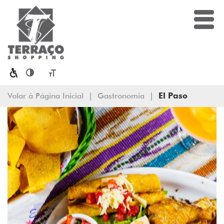
Toggle High Contrast
Toggle Font size
Volar à Página Inicial
|
Gastronomia
|
El Paso