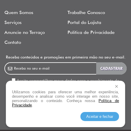
Quem Somos
Trabalhe Conosco
Serviços
Portal do Lojista
Anuncie no Terraço
Política de Privacidade
Contato
Receba conteúdos e promoções em primeira mão no seu e-mail.
Aceito compartilhar meus dados para o recebimento de
newsletter, informativos e outras ações de marketing do Terraço
Utilizamos cookies para oferecer uma melhor experiência,
Shopping.
desempenho e analisar como você interage em nosso site,
personalizando o conteúdo. Conheça nossa
Política de
Privacidade
.
Siga o
Terraço Shopping
Aceitar e fechar